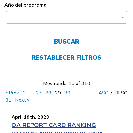
Año del programa
Empleadores
FAQs
BUSCAR
English
RESTABLECER FILTROS
CONECTARSE
Mostrando: 10 of 310
COMIENZA YA
« Prev
1
…
27
28
29
30
ASC
/
DESC
31
Next »
April 19th, 2023
OA REPORT CARD RANKING