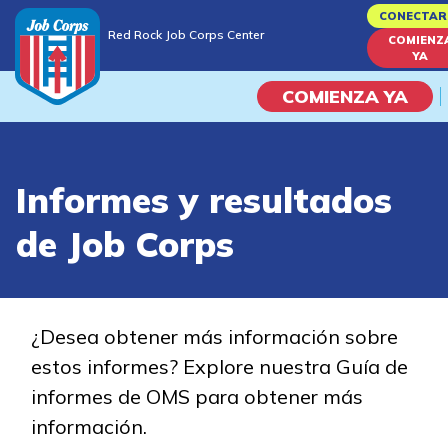
Skip
CONECTAR
Red Rock Job Corps Center
to
COMIENZ
Red Rock Job Corps Center
YA
main
content
COMIENZA YA
Programas
Informes y resultados
Vida En El Campus Universita
de Job Corps
Habilidades académicas
Viaje de la carrera
¿Desea obtener más información sobre
estos informes? Explore nuestra Guía de
Estudiar
informes de OMS para obtener más
información.
Programas de Entrenamient